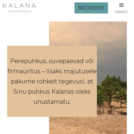
BRONEERI
MENÜÜ
Perepuhkus, suvepäevad või
firmaüritus – lisaks majutusele
pakume rohkelt tegevusi, et
Sinu puhkus Kalanas oleks
unustamatu.