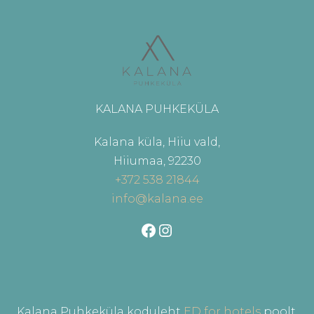
KALANA PUHKEKÜLA
Kalana küla, Hiiu vald,
Hiiumaa, 92230
+372 538 21844
info@kalana.ee
Facebook
Instagram
Kalana Puhkeküla koduleht
ED for hotels
poolt.