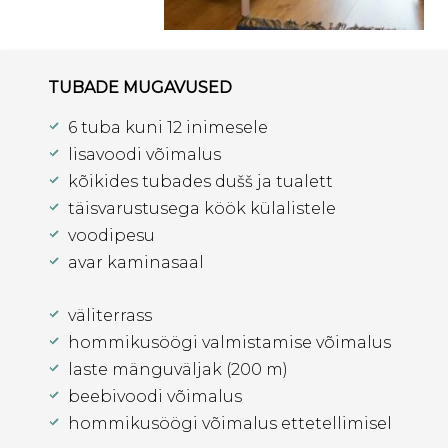
TUBADE MUGAVUSED
6 tuba kuni 12 inimesele
lisavoodi võimalus
kõikides tubades dušš ja tualett
täisvarustusega köök külalistele
voodipesu
avar kaminasaal
väliterrass
hommikusöögi valmistamise võimalus
laste mänguväljak (200 m)
beebivoodi võimalus
hommikusöögi võimalus ettetellimisel