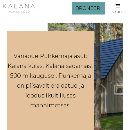
BRONEERI
MENÜÜ
Vanaõue Puhkemaja asub
Kalana külas, Kalana sadamast
500 m kaugusel. Puhkemaja
on piisavalt eraldatud ja
looduslikult ilusas
männimetsas.