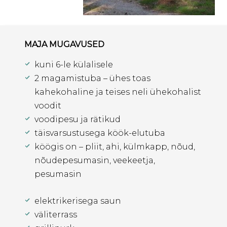
MAJA MUGAVUSED
kuni 6-le külalisele
2 magamistuba – ühes toas
kahekohaline ja teises neli ühekohalist
voodit
voodipesu ja rätikud
täisvarsustusega köök-elutuba
köögis on – pliit, ahi, külmkapp, nõud,
nõudepesumasin, veekeetja,
pesumasin
elektrikerisega saun
väliterrass