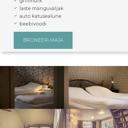
grillinurk
laste mänguväljak
auto katusealune
beebivoodi
BRONEERI MAJA